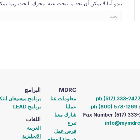
يبدو أننا لا يمكن أن نجد ما تبحث عنه. محرك البحث ربما يمك
MDRC
البرامج
ph (517) 333-247
معلومات عنا
برنامج ميشيغان للتك
:
ph (800) 578-1269
عملنا
برنامج LEAD
شارك معنا
اللغات
info@mymdrc
تبرع
العربية
فرص عمل
الانجليزية
خريطة الموقع